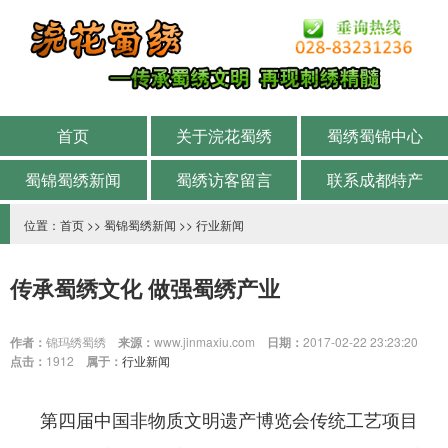
首页
关于浣花蜀绣
蜀绣蜀锦中心
蜀锦蜀绣新闻
蜀绣访客留言
联系成都特产
位置：
首页
>>
蜀锦蜀绣新闻
>>
行业新闻
传承蜀绣文化 做强蜀绣产业
作者：
锦玛绣蜀绣
来源：
www.jinmaxiu.com
日期：
2017-02-22 23:23:20
点击：
1912
属于：
行业新闻
第四届中国非物质文明遗产博览会传统工艺项目