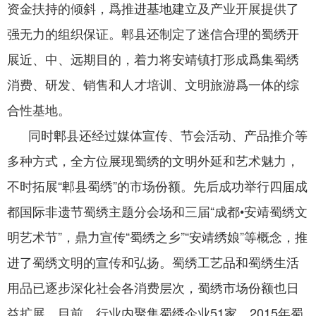
资金扶持的倾斜，爲推进基地建立及产业开展提供了
强无力的组织保证。郫县还制定了迷信合理的
蜀绣
开
展近、中、远期目的，着力将安靖镇打形成爲集蜀绣
消费、研发、销售和人才培训、文明旅游爲一体的综
合性基地。
同时郫县还经过媒体宣传、节会活动、产品推介等
多种方式，全方位展现
蜀绣
的文明外延和艺术魅力，
不时拓展“郫县蜀绣”的市场份额。先后成功举行四届成
都国际非遗节
蜀绣
主题分会场和三届“成都•安靖蜀绣文
明艺术节”，鼎力宣传“蜀绣之乡”“安靖绣娘”等概念，推
进了蜀绣文明的宣传和弘扬。蜀绣工艺品和蜀绣生活
用品已逐步深化社会各消费层次，蜀绣市场份额也日
益扩展，目前，行业内聚集蜀绣企业51家，2015年蜀