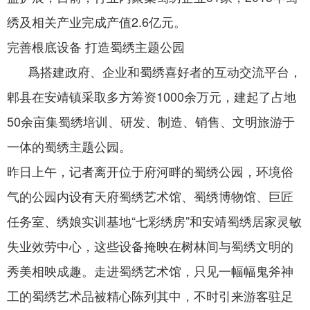
绣及相关产业完成产值2.6亿元。
完善根底设备 打造蜀绣主题公园
爲搭建政府、企业和蜀绣喜好者的互动交流平台，
郫县在安靖镇采取多方筹资1000余万元，建起了占地
50余亩集蜀绣培训、研发、制造、销售、文明旅游于
一体的蜀绣主题公园。
昨日上午，记者离开位于府河畔的蜀绣公园，环境俗
气的公园内设有天府蜀绣艺术馆、蜀绣博物馆、巨匠
任务室、绣娘实训基地“七彩绣房”和安靖蜀绣居家灵敏
失业效劳中心，这些设备掩映在树林间与蜀绣文明的
秀美相映成趣。走进蜀绣艺术馆，只见一幅幅鬼斧神
工的蜀绣艺术品被精心陈列其中，不时引来游客驻足