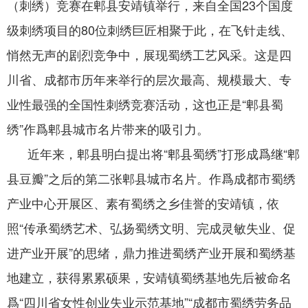
（刺绣）竞赛在郫县安靖镇举行，来自全国23个国度
级刺绣项目的80位刺绣巨匠相聚于此，在飞针走线、
悄然无声的剧烈竞争中，展现蜀绣工艺风采。这是四
川省、成都市历年来举行的层次最高、规模最大、专
业性最强的全国性刺绣竞赛活动，这也正是“
郫县蜀
绣
”作爲郫县城市名片带来的吸引力。
近年来，郫县明白提出将“
郫县蜀绣
”打形成爲继“郫
县豆瓣”之后的第二张郫县城市名片。作爲成都市蜀绣
产业中心开展区、素有蜀绣之乡佳誉的安靖镇，依
照“传承蜀绣艺术、弘扬蜀绣文明、完成灵敏失业、促
进产业开展”的思绪，鼎力推进蜀绣产业开展和蜀绣基
地建立，获得累累硕果，
安靖镇蜀绣
基地先后被命名
爲“四川省女性创业失业示范基地”“成都市蜀绣劳务品